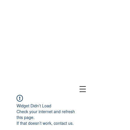
Viudas y Huérfanos
Unidad a través de la comunidad para construir un futuro
mejor
Widget Didn’t Load
Check your internet and refresh
this page.
If that doesn’t work, contact us.